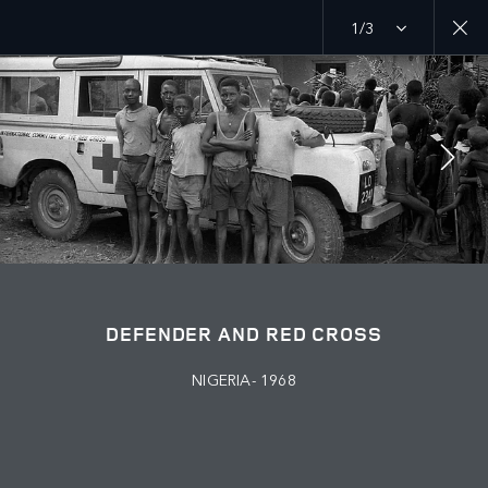
1/3
MENU
PROPÓSITO
CRUZ ROJA
ÚNETE A LA CONVERSACIÓN
DEFENDER AND RED CROSS
NIGERIA- 1968