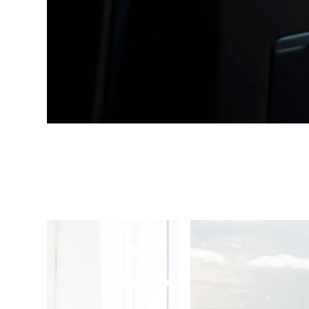
1
/
4