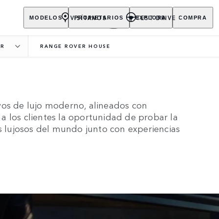
VISÍTANOS
TEST DRIVE
MODELOS
PROPIETARIOS
EXPLORA
COMPRA
ER
RANGE ROVER HOUSE
RANGE ROVER HOUSE
vos de lujo moderno, alineados con
a los clientes la oportunidad de probar la
ás lujosos del mundo junto con experiencias