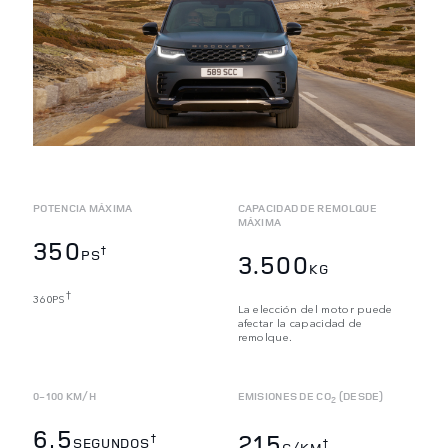
POTENCIA MÁXIMA
CAPACIDAD DE REMOLQUE
MÁXIMA
350
†
PS
3.500
KG
†
360
PS
La elección del motor puede
afectar la capacidad de
remolque.
0-100 KM/H
EMISIONES DE CO
(DESDE)
2
6,5
215
†
SEGUNDOS
†
G/KM