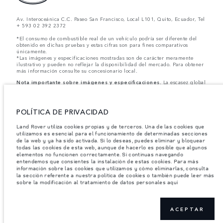
Av. Interoceánica C.C. Paseo San Francisco, Local L101, Quito, Ecuador, Tel
+ 593 02 392 2372
*El consumo de combustible real de un vehículo podría ser diferente del
obtenido en dichas pruebas y estas cifras son para fines comparativos
únicamente.
*Las imágenes y especificaciones mostradas son de carácter meramente
ilustrativo y pueden no reflejar la disponibilidad del mercado. Para obtener
más información consulte su concesionario local.
Nota importante sobre imágenes y especificaciones.
La escasez global
de semiconductores está afectando actualmente la producción de ciertos
equipamientos, la disponibilidad de opcionales y los tiempos de producción.
Esta es una situación muy dinámica y como resultado de ella, el uso de
fotografías en este sitio web puede no reflejar completamente las
POLÍTICA DE PRIVACIDAD
especificaciones disponibles de equipamientos, opcionales, versiones y
colores. Recomendamos que los clientes se pongan en contacto con el
Land Rover utiliza cookies propias y de terceros. Una de las cookies que
distribuidor de su preferencia, quien podrá dar a conocer las restricciones
utilizamos es esencial para el funcionamiento de determinadas secciones
actuales de nuestros vehículos y que no realicen un pedido basándose
de la web y ya ha sido activada. Si lo deseas, puedes eliminar y bloquear
únicamente en las especificaciones e imágenes mostradas en este sitio web.
todas las cookies de esta web, aunque de hacerlo es posible que algunos
Jaguar Land Rover Limited busca constantemente nuevas formas de mejorar
elementos no funcionen correctamente. Si continuas navegando
las especificaciones, el diseño y la producción de sus vehículos, piezas y
entendemos que consientes la instalación de estas cookies. Para más
accesorios, por lo que se producen modificaciones de forma continua y sin
información sobre las cookies que utilizamos y cómo eliminarlas, consulta
previo aviso. Según el modelo, algunas funciones serán opcionales o
la sección referente a nuestra política de cookies o también puede leer más
vendrán incluidas de serie. La información, las especificaciones, los motores
sobre la modificación al tratamiento de datos personales aquí
y los colores que aparecen en esta página web se basan en las
especificaciones europeas. Estos pueden variar en función del mercado y
pueden ser modificados sin previo aviso. Algunos vehículos se muestran con
equipamiento opcional y accesorios originales que pueden no estar
ACEPTAR
disponibles en todos los mercados. Ponte en contacto con tu concesionario
local para consultar disponibilidad y precios.