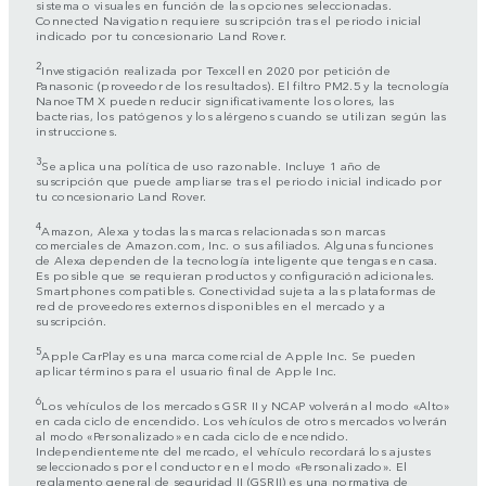
sistema o visuales en función de las opciones seleccionadas.
Connected Navigation requiere suscripción tras el periodo inicial
indicado por tu concesionario Land Rover.
2
Investigación realizada por Texcell en 2020 por petición de
Panasonic (proveedor de los resultados). El filtro PM2.5 y la tecnología
NanoeTM X pueden reducir significativamente los olores, las
bacterias, los patógenos y los alérgenos cuando se utilizan según las
instrucciones.
3
Se aplica una política de uso razonable. Incluye 1 año de
suscripción que puede ampliarse tras el periodo inicial indicado por
tu concesionario Land Rover.
4
Amazon, Alexa y todas las marcas relacionadas son marcas
comerciales de Amazon.com, Inc. o sus afiliados. Algunas funciones
de Alexa dependen de la tecnología inteligente que tengas en casa.
Es posible que se requieran productos y configuración adicionales.
Smartphones compatibles. Conectividad sujeta a las plataformas de
red de proveedores externos disponibles en el mercado y a
suscripción.
5
Apple CarPlay es una marca comercial de Apple Inc. Se pueden
aplicar términos para el usuario final de Apple Inc.
6
Los vehículos de los mercados GSR II y NCAP volverán al modo «Alto»
en cada ciclo de encendido. Los vehículos de otros mercados volverán
al modo «Personalizado» en cada ciclo de encendido.
Independientemente del mercado, el vehículo recordará los ajustes
seleccionados por el conductor en el modo «Personalizado». El
reglamento general de seguridad II (GSRII) es una normativa de