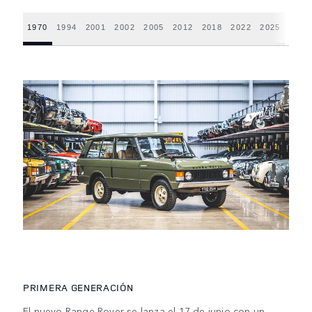
1970
1994
2001
2002
2005
2012
2018
2022
2025
PRIMERA GENERACIÓN
El nuevo Range Rover se lanza el 17 de junio con un