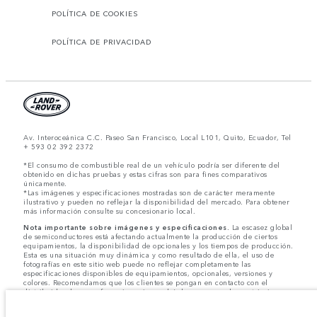
POLÍTICA DE COOKIES
POLÍTICA DE PRIVACIDAD
Av. Interoceánica C.C. Paseo San Francisco, Local L101, Quito, Ecuador, Tel
+ 593 02 392 2372
*El consumo de combustible real de un vehículo podría ser diferente del
obtenido en dichas pruebas y estas cifras son para fines comparativos
únicamente.
*Las imágenes y especificaciones mostradas son de carácter meramente
ilustrativo y pueden no reflejar la disponibilidad del mercado. Para obtener
más información consulte su concesionario local.
Nota importante sobre imágenes y especificaciones.
La escasez global
de semiconductores está afectando actualmente la producción de ciertos
equipamientos, la disponibilidad de opcionales y los tiempos de producción.
Esta es una situación muy dinámica y como resultado de ella, el uso de
fotografías en este sitio web puede no reflejar completamente las
especificaciones disponibles de equipamientos, opcionales, versiones y
colores. Recomendamos que los clientes se pongan en contacto con el
distribuidor de su preferencia, quien podrá dar a conocer las restricciones
actuales de nuestros vehículos y que no realicen un pedido basándose
únicamente en las especificaciones e imágenes mostradas en este sitio web.