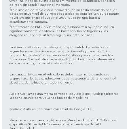
Over-The-Air) está sujeto a consentimiento del conductor, conexión
de red y disponibilidad en el mercado.
5
La duración del viaje diario promedio (48 km) está calculado con los
datos de InControl de 30 mercados globales para los vehículos Range
Rover Evoque entre el 2019 y el 2022. Supone una batería
completamente cargada.
6
La filtración de PM 2.5 y la tecnología Nanoe™ X ayudan a reducir
significativamente los olores, las bacterias, los patógenos y los
alérgenos cuando se utilizan según las instrucciones.
Las características opcionales y su disponibilidad pueden variar
según las especificaciones del vehículo (modelo y transmisión) o
requerir la instalación de otras características para que se puedan
incorporar. Comunícate con tu distribuidor local para obtener más
detalles o configura tu vehículo en línea.
Las características en el vehículo se deben usar solo cuando sea
seguro hacerlo. Los conductores deben asegurarse de tener control
absoluto del vehículo en todo momento.
Apple CarPlay es una marca comercial de Apple Inc. Pueden aplicarse
las condiciones para usuarios finales de Apple Inc.
Android Auto es una marca comercial de Google LLC.
Meridian es una marca registrada de Meridian Audio Ltd. Trifield y el
dispositivo “three fields” es una marca comercial de Trifield
Productions Ltd.