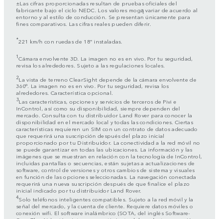
±Las cifras proporcionadas resultan de pruebas oficiales del
fabricante bajo el ciclo NEDC. Los valores mogą variar de acuerdo al
entorno y al estilo de conducción. Se presentan únicamente para
fines comparativos. Las cifras reales pueden diferir.
*
221 km/h con ruedas de 18" instaladas.
1
Cámara envolvente 3D. La imagen no es en vivo. Por tu seguridad,
revisa los alrededores. Sujeto a las regulaciones locales.
2
La vista de terreno ClearSight depende de la cámara envolvente de
360°. La imagen no es en vivo. Por tu seguridad, revisa los
alrededores. Característica opcional.
3
Las características, opciones y servicios de terceros de Pivi e
InControl, así como su disponibilidad, siempre dependen del
mercado. Consulta con tu distribuidor Land Rover para conocer la
disponibilidad en el mercado local y todas las condiciones. Ciertas
características requieren un SIM con un contrato de datos adecuado
que requerirá una suscripción después del plazo inicial
proporcionado por tu Distribuidor. La conectividad a la red móvil no
se puede garantizar en todas las ubicaciones. La información y las
imágenes que se muestran en relación con la tecnología de InControl,
incluidas pantallas o secuencias, están sujetas a actualizaciones de
software, control de versiones y otros cambios de sistema y visuales
en función de las opciones seleccionadas. La navegación conectada
requerirá una nueva suscripción después de que finalice el plazo
inicial indicado por tu distribuidor Land Rover.
4
Solo teléfonos inteligentes compatibles. Sujeto a la red móvil y la
señal del mercado, y la cuenta de cliente. Requiere datos móviles o
conexión wifi. El software inalámbrico (SOTA, del inglés Software-