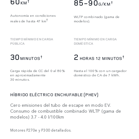
60
85-90
†
KM
†
G/KM
Autonomía en condiciones
WLTP combinado (gama de
†
reales de hasta 47 km
modelos).
TIEMPO MÍNIMO EN CARGA
TIEMPO MÍNIMO EN CARGA
PÚBLICA
DOMÉSTICA
30
2
†
†
MINUTOS
HORAS 12 MINUTOS
Carga rápida de CC del 0 al 80 %
Hasta el 100 % con un cargador
en aproximadamente
doméstico de CA de 7 kWh.
30 minutos.
HÍBRIDO ELÉCTRICO ENCHUFABLE (PHEV)
Cero emisiones del tubo de escape en modo EV.
Consumo de combustible combinado WLTP (gama de
modelos) 3.7 - 4.0 l/100km
Motores P270e y P300 detallados.