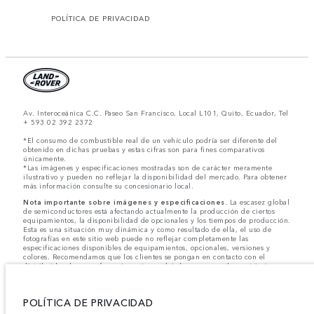
POLÍTICA DE PRIVACIDAD
Av. Interoceánica C.C. Paseo San Francisco, Local L101, Quito, Ecuador, Tel
+ 593 02 392 2372
*El consumo de combustible real de un vehículo podría ser diferente del
obtenido en dichas pruebas y estas cifras son para fines comparativos
únicamente.
*Las imágenes y especificaciones mostradas son de carácter meramente
ilustrativo y pueden no reflejar la disponibilidad del mercado. Para obtener
más información consulte su concesionario local.
Nota importante sobre imágenes y especificaciones.
La escasez global
de semiconductores está afectando actualmente la producción de ciertos
equipamientos, la disponibilidad de opcionales y los tiempos de producción.
Esta es una situación muy dinámica y como resultado de ella, el uso de
fotografías en este sitio web puede no reflejar completamente las
especificaciones disponibles de equipamientos, opcionales, versiones y
colores. Recomendamos que los clientes se pongan en contacto con el
distribuidor de su preferencia, quien podrá dar a conocer las restricciones
actuales de nuestros vehículos y que no realicen un pedido basándose
únicamente en las especificaciones e imágenes mostradas en este sitio web.
POLÍTICA DE PRIVACIDAD
Jaguar Land Rover Limited busca constantemente nuevas formas de mejorar
las especificaciones, el diseño y la producción de sus vehículos, piezas y