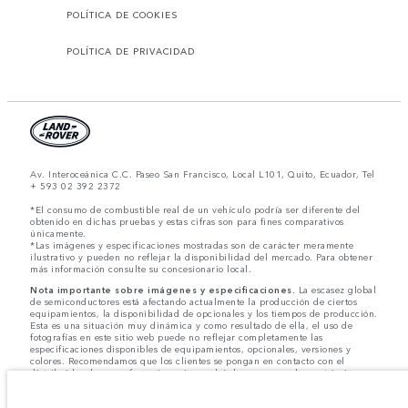
POLÍTICA DE COOKIES
POLÍTICA DE PRIVACIDAD
Av. Interoceánica C.C. Paseo San Francisco, Local L101, Quito, Ecuador, Tel
+ 593 02 392 2372
*El consumo de combustible real de un vehículo podría ser diferente del
obtenido en dichas pruebas y estas cifras son para fines comparativos
únicamente.
*Las imágenes y especificaciones mostradas son de carácter meramente
ilustrativo y pueden no reflejar la disponibilidad del mercado. Para obtener
más información consulte su concesionario local.
Nota importante sobre imágenes y especificaciones.
La escasez global
de semiconductores está afectando actualmente la producción de ciertos
equipamientos, la disponibilidad de opcionales y los tiempos de producción.
Esta es una situación muy dinámica y como resultado de ella, el uso de
fotografías en este sitio web puede no reflejar completamente las
especificaciones disponibles de equipamientos, opcionales, versiones y
colores. Recomendamos que los clientes se pongan en contacto con el
distribuidor de su preferencia, quien podrá dar a conocer las restricciones
actuales de nuestros vehículos y que no realicen un pedido basándose
únicamente en las especificaciones e imágenes mostradas en este sitio web.