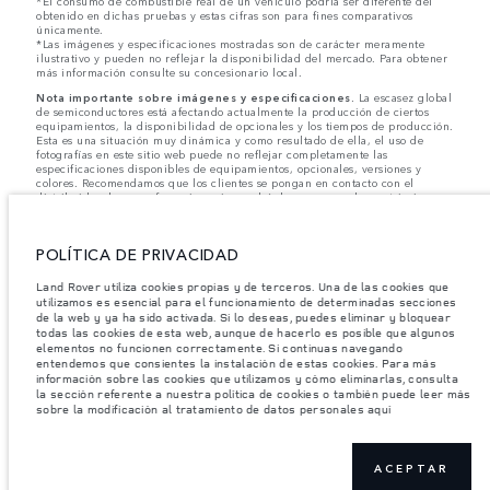
*El consumo de combustible real de un vehículo podría ser diferente del
obtenido en dichas pruebas y estas cifras son para fines comparativos
únicamente.
*Las imágenes y especificaciones mostradas son de carácter meramente
ilustrativo y pueden no reflejar la disponibilidad del mercado. Para obtener
más información consulte su concesionario local.
Nota importante sobre imágenes y especificaciones.
La escasez global
de semiconductores está afectando actualmente la producción de ciertos
equipamientos, la disponibilidad de opcionales y los tiempos de producción.
Esta es una situación muy dinámica y como resultado de ella, el uso de
fotografías en este sitio web puede no reflejar completamente las
especificaciones disponibles de equipamientos, opcionales, versiones y
colores. Recomendamos que los clientes se pongan en contacto con el
distribuidor de su preferencia, quien podrá dar a conocer las restricciones
actuales de nuestros vehículos y que no realicen un pedido basándose
únicamente en las especificaciones e imágenes mostradas en este sitio web.
POLÍTICA DE PRIVACIDAD
Jaguar Land Rover Limited busca constantemente nuevas formas de mejorar
las especificaciones, el diseño y la producción de sus vehículos, piezas y
accesorios, por lo que se producen modificaciones de forma continua y sin
Land Rover utiliza cookies propias y de terceros. Una de las cookies que
previo aviso. Según el modelo, algunas funciones serán opcionales o
utilizamos es esencial para el funcionamiento de determinadas secciones
vendrán incluidas de serie. La información, las especificaciones, los motores
de la web y ya ha sido activada. Si lo deseas, puedes eliminar y bloquear
y los colores que aparecen en esta página web se basan en las
todas las cookies de esta web, aunque de hacerlo es posible que algunos
especificaciones europeas. Estos pueden variar en función del mercado y
elementos no funcionen correctamente. Si continuas navegando
pueden ser modificados sin previo aviso. Algunos vehículos se muestran con
entendemos que consientes la instalación de estas cookies. Para más
equipamiento opcional y accesorios originales que pueden no estar
información sobre las cookies que utilizamos y cómo eliminarlas, consulta
disponibles en todos los mercados. Ponte en contacto con tu concesionario
la sección referente a nuestra política de cookies o también puede leer más
local para consultar disponibilidad y precios.
sobre la modificación al tratamiento de datos personales aquí
Los pesos indicados reflejan la especificación estándar del vehículo. Los
accesorios y otros elementos instalados después del punto de fabricación
afectarán la carga útil. Asegúrese de que el Peso Bruto del Vehículo y las
Cargas Máximas por Eje no se excedan al cargar el vehículo con accesorios,
ACEPTAR
ocupantes, fluidos y combustibles, y carga útil.