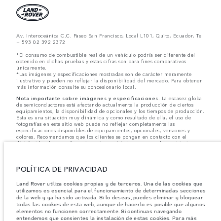
Av. Interoceánica C.C. Paseo San Francisco, Local L101, Quito, Ecuador, Tel
+ 593 02 392 2372
*El consumo de combustible real de un vehículo podría ser diferente del
obtenido en dichas pruebas y estas cifras son para fines comparativos
únicamente.
*Las imágenes y especificaciones mostradas son de carácter meramente
ilustrativo y pueden no reflejar la disponibilidad del mercado. Para obtener
más información consulte su concesionario local.
Nota importante sobre imágenes y especificaciones.
La escasez global
de semiconductores está afectando actualmente la producción de ciertos
equipamientos, la disponibilidad de opcionales y los tiempos de producción.
Esta es una situación muy dinámica y como resultado de ella, el uso de
fotografías en este sitio web puede no reflejar completamente las
especificaciones disponibles de equipamientos, opcionales, versiones y
colores. Recomendamos que los clientes se pongan en contacto con el
distribuidor de su preferencia, quien podrá dar a conocer las restricciones
actuales de nuestros vehículos y que no realicen un pedido basándose
únicamente en las especificaciones e imágenes mostradas en este sitio web.
POLÍTICA DE PRIVACIDAD
Jaguar Land Rover Limited busca constantemente nuevas formas de mejorar
las especificaciones, el diseño y la producción de sus vehículos, piezas y
accesorios, por lo que se producen modificaciones de forma continua y sin
Land Rover utiliza cookies propias y de terceros. Una de las cookies que
previo aviso. Según el modelo, algunas funciones serán opcionales o
utilizamos es esencial para el funcionamiento de determinadas secciones
vendrán incluidas de serie. La información, las especificaciones, los motores
de la web y ya ha sido activada. Si lo deseas, puedes eliminar y bloquear
y los colores que aparecen en esta página web se basan en las
todas las cookies de esta web, aunque de hacerlo es posible que algunos
especificaciones europeas. Estos pueden variar en función del mercado y
elementos no funcionen correctamente. Si continuas navegando
pueden ser modificados sin previo aviso. Algunos vehículos se muestran con
entendemos que consientes la instalación de estas cookies. Para más
equipamiento opcional y accesorios originales que pueden no estar