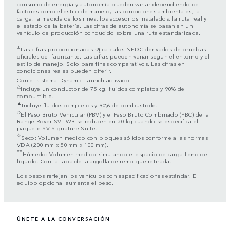
consumo de energía y autonomía pueden variar dependiendo de
factores como el estilo de manejo, las condiciones ambientales, la
carga, la medida de los rines, los accesorios instalados, la ruta real y
el estado de la batería. Las cifras de autonomía se basan en un
vehículo de producción conducido sobre una ruta estandarizada.
±
Las cifras proporcionadas są cálculos NEDC derivados de pruebas
oficiales del fabricante. Las cifras pueden variar según el entorno y el
estilo de manejo. Solo para fines comparativos. Las cifras en
condiciones reales pueden diferir.
Con el sistema Dynamic Launch activado.
△
Incluye un conductor de 75 kg, fluidos completos y 90% de
combustible.
▲
Incluye fluidos completos y 90% de combustible.
◇
El Peso Bruto Vehicular (PBV) y el Peso Bruto Combinado (PBC) de la
Range Rover SV LWB se reducen en 30 kg cuando se especifica el
paquete SV Signature Suite.
✧
Seco: Volumen medido con bloques sólidos conforme a las normas
VDA (200 mm x 50 mm x 100 mm).
**
Húmedo: Volumen medido simulando el espacio de carga lleno de
líquido. Con la tapa de la argolla de remolque retirada.
Los pesos reflejan los vehículos con especificaciones estándar. El
equipo opcional aumenta el peso.
ÚNETE A LA CONVERSACIÓN