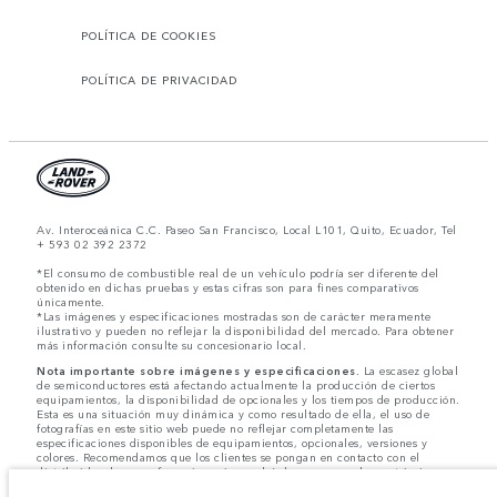
POLÍTICA DE COOKIES
POLÍTICA DE PRIVACIDAD
Av. Interoceánica C.C. Paseo San Francisco, Local L101, Quito, Ecuador, Tel
+ 593 02 392 2372
*El consumo de combustible real de un vehículo podría ser diferente del
obtenido en dichas pruebas y estas cifras son para fines comparativos
únicamente.
*Las imágenes y especificaciones mostradas son de carácter meramente
ilustrativo y pueden no reflejar la disponibilidad del mercado. Para obtener
más información consulte su concesionario local.
Nota importante sobre imágenes y especificaciones.
La escasez global
de semiconductores está afectando actualmente la producción de ciertos
equipamientos, la disponibilidad de opcionales y los tiempos de producción.
Esta es una situación muy dinámica y como resultado de ella, el uso de
fotografías en este sitio web puede no reflejar completamente las
especificaciones disponibles de equipamientos, opcionales, versiones y
colores. Recomendamos que los clientes se pongan en contacto con el
distribuidor de su preferencia, quien podrá dar a conocer las restricciones
actuales de nuestros vehículos y que no realicen un pedido basándose