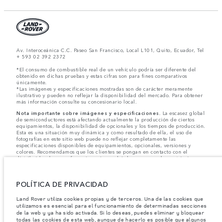
Av. Interoceánica C.C. Paseo San Francisco, Local L101, Quito, Ecuador, Tel
+ 593 02 392 2372
*El consumo de combustible real de un vehículo podría ser diferente del
obtenido en dichas pruebas y estas cifras son para fines comparativos
únicamente.
*Las imágenes y especificaciones mostradas son de carácter meramente
ilustrativo y pueden no reflejar la disponibilidad del mercado. Para obtener
más información consulte su concesionario local.
Nota importante sobre imágenes y especificaciones.
La escasez global
de semiconductores está afectando actualmente la producción de ciertos
equipamientos, la disponibilidad de opcionales y los tiempos de producción.
Esta es una situación muy dinámica y como resultado de ella, el uso de
fotografías en este sitio web puede no reflejar completamente las
especificaciones disponibles de equipamientos, opcionales, versiones y
colores. Recomendamos que los clientes se pongan en contacto con el
distribuidor de su preferencia, quien podrá dar a conocer las restricciones
actuales de nuestros vehículos y que no realicen un pedido basándose
únicamente en las especificaciones e imágenes mostradas en este sitio web.
POLÍTICA DE PRIVACIDAD
Jaguar Land Rover Limited busca constantemente nuevas formas de mejorar
las especificaciones, el diseño y la producción de sus vehículos, piezas y
accesorios, por lo que se producen modificaciones de forma continua y sin
Land Rover utiliza cookies propias y de terceros. Una de las cookies que
previo aviso. Según el modelo, algunas funciones serán opcionales o
utilizamos es esencial para el funcionamiento de determinadas secciones
vendrán incluidas de serie. La información, las especificaciones, los motores
de la web y ya ha sido activada. Si lo deseas, puedes eliminar y bloquear
y los colores que aparecen en esta página web se basan en las
todas las cookies de esta web, aunque de hacerlo es posible que algunos