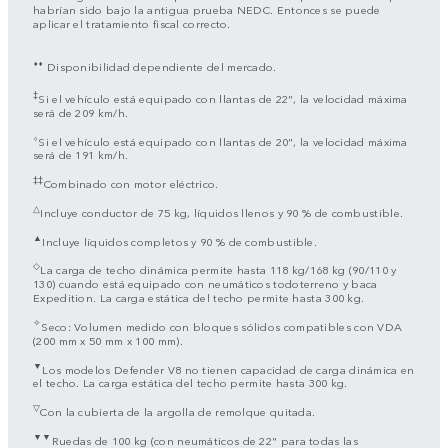
habrían sido bajo la antigua prueba NEDC. Entonces se puede
aplicar el tratamiento fiscal correcto.
⬧⬧
Disponibilidad dependiente del mercado.
‡
Si el vehículo está equipado con llantas de 22", la velocidad máxima
será de 209 km/h.
⬨
Si el vehículo está equipado con llantas de 20", la velocidad máxima
será de 191 km/h.
‡‡
Combinado con motor eléctrico.
△
Incluye conductor de 75 kg, líquidos llenos y 90 % de combustible.
▲
Incluye líquidos completos y 90 % de combustible.
◇
La carga de techo dinámica permite hasta 118 kg/168 kg (90/110 y
130) cuando está equipado con neumáticos todoterreno y baca
Expedition. La carga estática del techo permite hasta 300 kg.
✧
Seco: Volumen medido con bloques sólidos compatibles con VDA
(200 mm x 50 mm x 100 mm).
▼
Los modelos Defender V8 no tienen capacidad de carga dinámica en
el techo. La carga estática del techo permite hasta 300 kg.
▽
Con la cubierta de la argolla de remolque quitada.
▼▼
Ruedas de 100 kg (con neumáticos de 22" para todas las