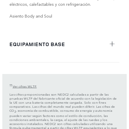
eléctricos, calefactables y con refrigeración.
Asiento Body and Soul
EQUIPAMIENTO BASE
††
Ver cifras WLTP.
Las cifras proporcionadas son NEDC2 calculadas a partir de las
pruebas WLTP del fabricante oficial de acuerdo con la legislación de
la UE con una batería completamente cargada. Solo con fines
comparativos. Las cifras del mundo real pueden diferir. Las cifras de
CO
, economía de combustible, consumo de energía y autonomía
2
pueden variar según factores como el estilo de conducción, las
condiciones ambientales, la carga, el ajuste de las ruedas y los
accesorios instalados. NEDC2 son cifras calculadas utilizando una
fórmula gubernamental a partir de cifras WLTP equivalentes a lo que