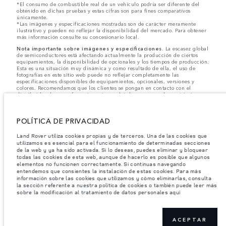
*El consumo de combustible real de un vehículo podría ser diferente del
obtenido en dichas pruebas y estas cifras son para fines comparativos
únicamente.
*Las imágenes y especificaciones mostradas son de carácter meramente
ilustrativo y pueden no reflejar la disponibilidad del mercado. Para obtener
más información consulte su concesionario local.
Nota importante sobre imágenes y especificaciones.
La escasez global
de semiconductores está afectando actualmente la producción de ciertos
equipamientos, la disponibilidad de opcionales y los tiempos de producción.
Esta es una situación muy dinámica y como resultado de ella, el uso de
fotografías en este sitio web puede no reflejar completamente las
especificaciones disponibles de equipamientos, opcionales, versiones y
colores. Recomendamos que los clientes se pongan en contacto con el
distribuidor de su preferencia, quien podrá dar a conocer las restricciones
actuales de nuestros vehículos y que no realicen un pedido basándose
únicamente en las especificaciones e imágenes mostradas en este sitio web.
POLÍTICA DE PRIVACIDAD
Jaguar Land Rover Limited busca constantemente nuevas formas de mejorar
las especificaciones, el diseño y la producción de sus vehículos, piezas y
accesorios, por lo que se producen modificaciones de forma continua y sin
Land Rover utiliza cookies propias y de terceros. Una de las cookies que
previo aviso. Según el modelo, algunas funciones serán opcionales o
utilizamos es esencial para el funcionamiento de determinadas secciones
vendrán incluidas de serie. La información, las especificaciones, los motores
de la web y ya ha sido activada. Si lo deseas, puedes eliminar y bloquear
y los colores que aparecen en esta página web se basan en las
todas las cookies de esta web, aunque de hacerlo es posible que algunos
especificaciones europeas. Estos pueden variar en función del mercado y
elementos no funcionen correctamente. Si continuas navegando
pueden ser modificados sin previo aviso. Algunos vehículos se muestran con
entendemos que consientes la instalación de estas cookies. Para más
equipamiento opcional y accesorios originales que pueden no estar
información sobre las cookies que utilizamos y cómo eliminarlas, consulta
disponibles en todos los mercados. Ponte en contacto con tu concesionario
la sección referente a nuestra política de cookies o también puede leer más
local para consultar disponibilidad y precios.
sobre la modificación al tratamiento de datos personales aquí
Los pesos indicados reflejan la especificación estándar del vehículo. Los
accesorios y otros elementos instalados después del punto de fabricación
afectarán la carga útil. Asegúrese de que el Peso Bruto del Vehículo y las
Cargas Máximas por Eje no se excedan al cargar el vehículo con accesorios,
ACEPTAR
ocupantes, fluidos y combustibles, y carga útil.