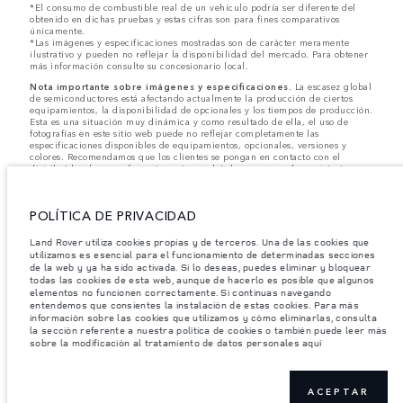
*El consumo de combustible real de un vehículo podría ser diferente del
obtenido en dichas pruebas y estas cifras son para fines comparativos
únicamente.
*Las imágenes y especificaciones mostradas son de carácter meramente
ilustrativo y pueden no reflejar la disponibilidad del mercado. Para obtener
más información consulte su concesionario local.
Nota importante sobre imágenes y especificaciones.
La escasez global
de semiconductores está afectando actualmente la producción de ciertos
equipamientos, la disponibilidad de opcionales y los tiempos de producción.
Esta es una situación muy dinámica y como resultado de ella, el uso de
fotografías en este sitio web puede no reflejar completamente las
especificaciones disponibles de equipamientos, opcionales, versiones y
colores. Recomendamos que los clientes se pongan en contacto con el
distribuidor de su preferencia, quien podrá dar a conocer las restricciones
actuales de nuestros vehículos y que no realicen un pedido basándose
únicamente en las especificaciones e imágenes mostradas en este sitio web.
POLÍTICA DE PRIVACIDAD
Jaguar Land Rover Limited busca constantemente nuevas formas de mejorar
las especificaciones, el diseño y la producción de sus vehículos, piezas y
accesorios, por lo que se producen modificaciones de forma continua y sin
Land Rover utiliza cookies propias y de terceros. Una de las cookies que
previo aviso. Según el modelo, algunas funciones serán opcionales o
utilizamos es esencial para el funcionamiento de determinadas secciones
vendrán incluidas de serie. La información, las especificaciones, los motores
de la web y ya ha sido activada. Si lo deseas, puedes eliminar y bloquear
y los colores que aparecen en esta página web se basan en las
todas las cookies de esta web, aunque de hacerlo es posible que algunos
especificaciones europeas. Estos pueden variar en función del mercado y
elementos no funcionen correctamente. Si continuas navegando
pueden ser modificados sin previo aviso. Algunos vehículos se muestran con
entendemos que consientes la instalación de estas cookies. Para más
equipamiento opcional y accesorios originales que pueden no estar
información sobre las cookies que utilizamos y cómo eliminarlas, consulta
disponibles en todos los mercados. Ponte en contacto con tu concesionario
la sección referente a nuestra política de cookies o también puede leer más
local para consultar disponibilidad y precios.
sobre la modificación al tratamiento de datos personales aquí
Los pesos indicados reflejan la especificación estándar del vehículo. Los
accesorios y otros elementos instalados después del punto de fabricación
afectarán la carga útil. Asegúrese de que el Peso Bruto del Vehículo y las
Cargas Máximas por Eje no se excedan al cargar el vehículo con accesorios,
ACEPTAR
ocupantes, fluidos y combustibles, y carga útil.