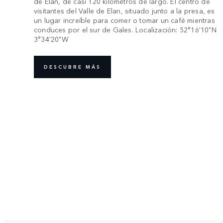
de Elan, de casi 120 kilómetros de largo. El centro de
visitantes del Valle de Elan, situado junto a la presa, es
un lugar increíble para comer o tomar un café mientras
conduces por el sur de Gales. Localización: 52°16'10"N
3°34'20"W
DESCUBRE MÁS