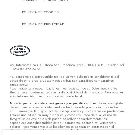
POLÍTICA DE COOKIES
POLÍTICA DE PRIVACIDAD
Av. Interoceánica C.C. Paseo San Francisco, Local L101, Quito, Ecuador, Tel
+ 593 02 392 2372
*El consumo de combustible real de un vehículo podría ser diferente del
obtenido en dichas pruebas y estas cifras son para fines comparativos
únicamente.
*Las imágenes y especificaciones mostradas son de carácter meramente
ilustrativo y pueden no reflejar la disponibilidad del mercado. Para obtener
más información consulte su concesionario local.
Nota importante sobre imágenes y especificaciones.
La escasez global
de semiconductores está afectando actualmente la producción de ciertos
equipamientos, la disponibilidad de opcionales y los tiempos de producción.
Esta es una situación muy dinámica y como resultado de ella, el uso de
fotografías en este sitio web puede no reflejar completamente las
especificaciones disponibles de equipamientos, opcionales, versiones y
colores. Recomendamos que los clientes se pongan en contacto con el
distribuidor de su preferencia, quien podrá dar a conocer las restricciones
actuales de nuestros vehículos y que no realicen un pedido basándose