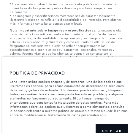
*El consumo de combustible real de un vehículo podría ser diferente del
obtenido en dichas pruebas y estas cifras son para fines comparativos
únicamente.
*Las imágenes y especificaciones mostradas son de carácter meramente
ilustrativo y pueden no reflejar la disponibilidad del mercado. Para obtener
más información consulte su concesionario local.
Nota importante sobre imágenes y especificaciones.
La escasez global
de semiconductores está afectando actualmente la producción de ciertos
equipamientos, la disponibilidad de opcionales y los tiempos de producción.
Esta es una situación muy dinámica y como resultado de ella, el uso de
fotografías en este sitio web puede no reflejar completamente las
especificaciones disponibles de equipamientos, opcionales, versiones y
colores. Recomendamos que los clientes se pongan en contacto con el
distribuidor de su preferencia, quien podrá dar a conocer las restricciones
actuales de nuestros vehículos y que no realicen un pedido basándose
únicamente en las especificaciones e imágenes mostradas en este sitio web.
POLÍTICA DE PRIVACIDAD
Jaguar Land Rover Limited busca constantemente nuevas formas de mejorar
las especificaciones, el diseño y la producción de sus vehículos, piezas y
accesorios, por lo que se producen modificaciones de forma continua y sin
Land Rover utiliza cookies propias y de terceros. Una de las cookies que
previo aviso. Según el modelo, algunas funciones serán opcionales o
utilizamos es esencial para el funcionamiento de determinadas secciones
vendrán incluidas de serie. La información, las especificaciones, los motores
de la web y ya ha sido activada. Si lo deseas, puedes eliminar y bloquear
y los colores que aparecen en esta página web se basan en las
todas las cookies de esta web, aunque de hacerlo es posible que algunos
especificaciones europeas. Estos pueden variar en función del mercado y
elementos no funcionen correctamente. Si continuas navegando
pueden ser modificados sin previo aviso. Algunos vehículos se muestran con
entendemos que consientes la instalación de estas cookies. Para más
equipamiento opcional y accesorios originales que pueden no estar
información sobre las cookies que utilizamos y cómo eliminarlas, consulta
disponibles en todos los mercados. Ponte en contacto con tu concesionario
la sección referente a nuestra política de cookies o también puede leer más
local para consultar disponibilidad y precios.
sobre la modificación al tratamiento de datos personales aquí
Los pesos indicados reflejan la especificación estándar del vehículo. Los
accesorios y otros elementos instalados después del punto de fabricación
afectarán la carga útil. Asegúrese de que el Peso Bruto del Vehículo y las
Cargas Máximas por Eje no se excedan al cargar el vehículo con accesorios,
ACEPTAR