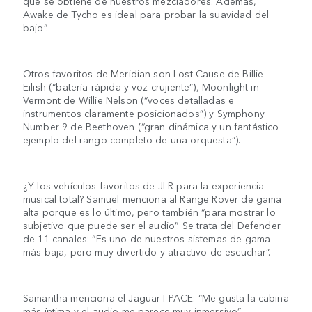
que se obtiene de nuestros mezcladores. Además,
Awake de Tycho es ideal para probar la suavidad del
bajo”.
Otros favoritos de Meridian son Lost Cause de Billie
Eilish (“batería rápida y voz crujiente”), Moonlight in
Vermont de Willie Nelson (“voces detalladas e
instrumentos claramente posicionados”) y Symphony
Number 9 de Beethoven (“gran dinámica y un fantástico
ejemplo del rango completo de una orquesta”).
¿Y los vehículos favoritos de JLR para la experiencia
musical total? Samuel menciona al Range Rover de gama
alta porque es lo último, pero también “para mostrar lo
subjetivo que puede ser el audio”. Se trata del Defender
de 11 canales: “Es uno de nuestros sistemas de gama
más baja, pero muy divertido y atractivo de escuchar”.
Samantha menciona el Jaguar I-PACE: “Me gusta la cabina
más íntima y el audio me parece muy inmersivo”.