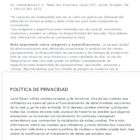
Av. Interoceánica C.C. Paseo San Francisco, Local L101, Quito, Ecuador, Tel
+ 593 02 392 2372
*El consumo de combustible real de un vehículo podría ser diferente del
obtenido en dichas pruebas y estas cifras son para fines comparativos
únicamente.
*Las imágenes y especificaciones mostradas son de carácter meramente
ilustrativo y pueden no reflejar la disponibilidad del mercado. Para obtener
más información consulte su concesionario local.
Nota importante sobre imágenes y especificaciones.
La escasez global
de semiconductores está afectando actualmente la producción de ciertos
equipamientos, la disponibilidad de opcionales y los tiempos de producción.
Esta es una situación muy dinámica y como resultado de ella, el uso de
fotografías en este sitio web puede no reflejar completamente las
especificaciones disponibles de equipamientos, opcionales, versiones y
colores. Recomendamos que los clientes se pongan en contacto con el
distribuidor de su preferencia, quien podrá dar a conocer las restricciones
actuales de nuestros vehículos y que no realicen un pedido basándose
únicamente en las especificaciones e imágenes mostradas en este sitio web.
POLÍTICA DE PRIVACIDAD
Jaguar Land Rover Limited busca constantemente nuevas formas de mejorar
las especificaciones, el diseño y la producción de sus vehículos, piezas y
accesorios, por lo que se producen modificaciones de forma continua y sin
Land Rover utiliza cookies propias y de terceros. Una de las cookies que
previo aviso. Según el modelo, algunas funciones serán opcionales o
utilizamos es esencial para el funcionamiento de determinadas secciones
vendrán incluidas de serie. La información, las especificaciones, los motores
de la web y ya ha sido activada. Si lo deseas, puedes eliminar y bloquear
y los colores que aparecen en esta página web se basan en las
todas las cookies de esta web, aunque de hacerlo es posible que algunos
especificaciones europeas. Estos pueden variar en función del mercado y
elementos no funcionen correctamente. Si continuas navegando
pueden ser modificados sin previo aviso. Algunos vehículos se muestran con
entendemos que consientes la instalación de estas cookies. Para más
equipamiento opcional y accesorios originales que pueden no estar
información sobre las cookies que utilizamos y cómo eliminarlas, consulta
disponibles en todos los mercados. Ponte en contacto con tu concesionario
la sección referente a nuestra política de cookies o también puede leer más
local para consultar disponibilidad y precios.
sobre la modificación al tratamiento de datos personales aquí
Los pesos indicados reflejan la especificación estándar del vehículo. Los