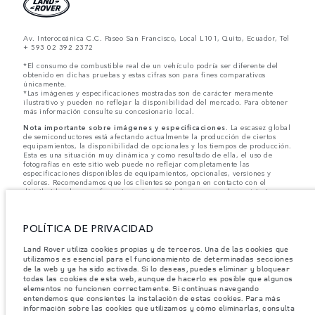
Av. Interoceánica C.C. Paseo San Francisco, Local L101, Quito, Ecuador, Tel
+ 593 02 392 2372
*El consumo de combustible real de un vehículo podría ser diferente del
obtenido en dichas pruebas y estas cifras son para fines comparativos
únicamente.
*Las imágenes y especificaciones mostradas son de carácter meramente
ilustrativo y pueden no reflejar la disponibilidad del mercado. Para obtener
más información consulte su concesionario local.
Nota importante sobre imágenes y especificaciones.
La escasez global
de semiconductores está afectando actualmente la producción de ciertos
equipamientos, la disponibilidad de opcionales y los tiempos de producción.
Esta es una situación muy dinámica y como resultado de ella, el uso de
fotografías en este sitio web puede no reflejar completamente las
especificaciones disponibles de equipamientos, opcionales, versiones y
colores. Recomendamos que los clientes se pongan en contacto con el
distribuidor de su preferencia, quien podrá dar a conocer las restricciones
actuales de nuestros vehículos y que no realicen un pedido basándose
únicamente en las especificaciones e imágenes mostradas en este sitio web.
POLÍTICA DE PRIVACIDAD
Jaguar Land Rover Limited busca constantemente nuevas formas de mejorar
las especificaciones, el diseño y la producción de sus vehículos, piezas y
accesorios, por lo que se producen modificaciones de forma continua y sin
Land Rover utiliza cookies propias y de terceros. Una de las cookies que
previo aviso. Según el modelo, algunas funciones serán opcionales o
utilizamos es esencial para el funcionamiento de determinadas secciones
vendrán incluidas de serie. La información, las especificaciones, los motores
de la web y ya ha sido activada. Si lo deseas, puedes eliminar y bloquear
y los colores que aparecen en esta página web se basan en las
todas las cookies de esta web, aunque de hacerlo es posible que algunos
especificaciones europeas. Estos pueden variar en función del mercado y
elementos no funcionen correctamente. Si continuas navegando
pueden ser modificados sin previo aviso. Algunos vehículos se muestran con
entendemos que consientes la instalación de estas cookies. Para más
equipamiento opcional y accesorios originales que pueden no estar
información sobre las cookies que utilizamos y cómo eliminarlas, consulta
disponibles en todos los mercados. Ponte en contacto con tu concesionario