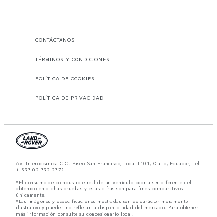
CONTÁCTANOS
TÉRMINOS Y CONDICIONES
POLÍTICA DE COOKIES
POLÍTICA DE PRIVACIDAD
Av. Interoceánica C.C. Paseo San Francisco, Local L101, Quito, Ecuador, Tel
+ 593 02 392 2372
*El consumo de combustible real de un vehículo podría ser diferente del
obtenido en dichas pruebas y estas cifras son para fines comparativos
únicamente.
*Las imágenes y especificaciones mostradas son de carácter meramente
ilustrativo y pueden no reflejar la disponibilidad del mercado. Para obtener
más información consulte su concesionario local.