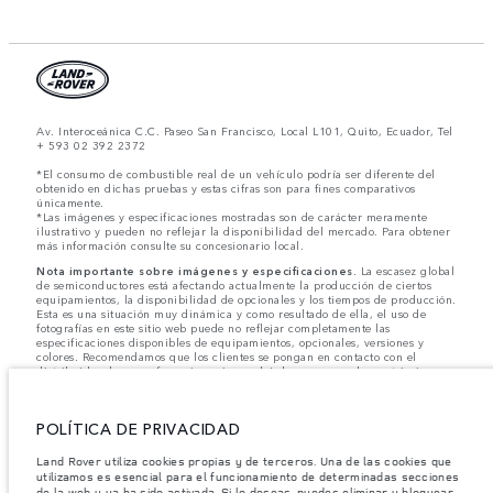
Av. Interoceánica C.C. Paseo San Francisco, Local L101, Quito, Ecuador, Tel
+ 593 02 392 2372
*El consumo de combustible real de un vehículo podría ser diferente del
obtenido en dichas pruebas y estas cifras son para fines comparativos
únicamente.
*Las imágenes y especificaciones mostradas son de carácter meramente
ilustrativo y pueden no reflejar la disponibilidad del mercado. Para obtener
más información consulte su concesionario local.
Nota importante sobre imágenes y especificaciones.
La escasez global
de semiconductores está afectando actualmente la producción de ciertos
equipamientos, la disponibilidad de opcionales y los tiempos de producción.
Esta es una situación muy dinámica y como resultado de ella, el uso de
fotografías en este sitio web puede no reflejar completamente las
especificaciones disponibles de equipamientos, opcionales, versiones y
colores. Recomendamos que los clientes se pongan en contacto con el
distribuidor de su preferencia, quien podrá dar a conocer las restricciones
actuales de nuestros vehículos y que no realicen un pedido basándose
únicamente en las especificaciones e imágenes mostradas en este sitio web.
POLÍTICA DE PRIVACIDAD
Jaguar Land Rover Limited busca constantemente nuevas formas de mejorar
las especificaciones, el diseño y la producción de sus vehículos, piezas y
accesorios, por lo que se producen modificaciones de forma continua y sin
Land Rover utiliza cookies propias y de terceros. Una de las cookies que
previo aviso. Según el modelo, algunas funciones serán opcionales o
utilizamos es esencial para el funcionamiento de determinadas secciones
vendrán incluidas de serie. La información, las especificaciones, los motores
de la web y ya ha sido activada. Si lo deseas, puedes eliminar y bloquear