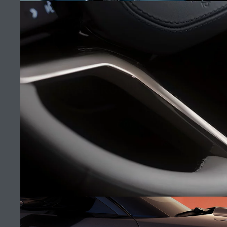
TÉRMINOS Y CONDICIONES
POLÍTICA DE COOKIES
POLÍTICA DE PRIVACIDAD
RANGE ROVER EVOQUE
Av. Interoceánica C.C. Paseo San Francisco, Local L101, Quito, Ecuador, Tel
(10)
+ 593 02 392 2372
*El consumo de combustible real de un vehículo podría ser diferente del
obtenido en dichas pruebas y estas cifras son para fines comparativos
únicamente.
*Las imágenes y especificaciones mostradas son de carácter meramente
ilustrativo y pueden no reflejar la disponibilidad del mercado. Para obtener
más información consulte su concesionario local.
Nota importante sobre imágenes y especificaciones.
La escasez global
de semiconductores está afectando actualmente la producción de ciertos
equipamientos, la disponibilidad de opcionales y los tiempos de producción.
Esta es una situación muy dinámica y como resultado de ella, el uso de
fotografías en este sitio web puede no reflejar completamente las
especificaciones disponibles de equipamientos, opcionales, versiones y
colores. Recomendamos que los clientes se pongan en contacto con el