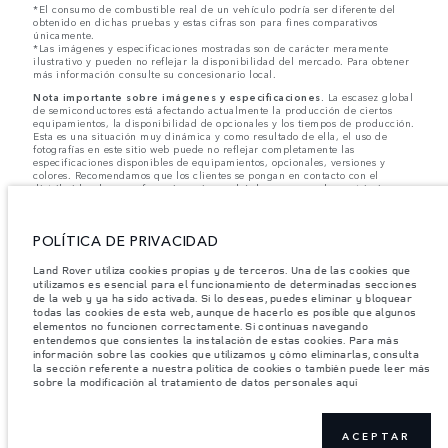
*El consumo de combustible real de un vehículo podría ser diferente del
obtenido en dichas pruebas y estas cifras son para fines comparativos
únicamente.
*Las imágenes y especificaciones mostradas son de carácter meramente
ilustrativo y pueden no reflejar la disponibilidad del mercado. Para obtener
más información consulte su concesionario local.
Nota importante sobre imágenes y especificaciones.
La escasez global
de semiconductores está afectando actualmente la producción de ciertos
equipamientos, la disponibilidad de opcionales y los tiempos de producción.
Esta es una situación muy dinámica y como resultado de ella, el uso de
fotografías en este sitio web puede no reflejar completamente las
especificaciones disponibles de equipamientos, opcionales, versiones y
colores. Recomendamos que los clientes se pongan en contacto con el
distribuidor de su preferencia, quien podrá dar a conocer las restricciones
actuales de nuestros vehículos y que no realicen un pedido basándose
únicamente en las especificaciones e imágenes mostradas en este sitio web.
POLÍTICA DE PRIVACIDAD
Jaguar Land Rover Limited busca constantemente nuevas formas de mejorar
las especificaciones, el diseño y la producción de sus vehículos, piezas y
accesorios, por lo que se producen modificaciones de forma continua y sin
Land Rover utiliza cookies propias y de terceros. Una de las cookies que
previo aviso. Según el modelo, algunas funciones serán opcionales o
utilizamos es esencial para el funcionamiento de determinadas secciones
vendrán incluidas de serie. La información, las especificaciones, los motores
de la web y ya ha sido activada. Si lo deseas, puedes eliminar y bloquear
y los colores que aparecen en esta página web se basan en las
todas las cookies de esta web, aunque de hacerlo es posible que algunos
especificaciones europeas. Estos pueden variar en función del mercado y
elementos no funcionen correctamente. Si continuas navegando
pueden ser modificados sin previo aviso. Algunos vehículos se muestran con
entendemos que consientes la instalación de estas cookies. Para más
equipamiento opcional y accesorios originales que pueden no estar
información sobre las cookies que utilizamos y cómo eliminarlas, consulta
disponibles en todos los mercados. Ponte en contacto con tu concesionario
la sección referente a nuestra política de cookies o también puede leer más
local para consultar disponibilidad y precios.
sobre la modificación al tratamiento de datos personales aquí
Los pesos indicados reflejan la especificación estándar del vehículo. Los
accesorios y otros elementos instalados después del punto de fabricación
afectarán la carga útil. Asegúrese de que el Peso Bruto del Vehículo y las
Cargas Máximas por Eje no se excedan al cargar el vehículo con accesorios,
ACEPTAR
ocupantes, fluidos y combustibles, y carga útil.