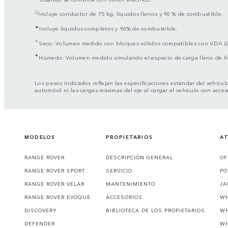
△
Incluye conductor de 75 kg, líquidos llenos y 90 % de combustible.
▲
Incluye líquidos completos y 90% de combustible.
✧
Seco: Volumen medido con bloques sólidos compatibles con VDA (
✦
Húmedo: Volumen medido simulando el espacio de carga lleno de l
Los pesos indicados reflejan las especificaciones estándar del vehícul
automóvil ni las cargas máximas del eje al cargar el vehículo con acces
MODELOS
PROPIETARIOS
AT
RANGE ROVER
DESCRIPCIÓN GENERAL
OF
RANGE ROVER SPORT
SERVICIO
PO
RANGE ROVER VELAR
MANTENIMIENTO
JA
RANGE ROVER EVOQUE
ACCESORIOS
WH
DISCOVERY
BIBLIOTECA DE LOS PROPIETARIOS
WH
DEFENDER
WH