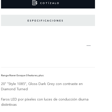
COTÍZALO
ESPECIFICACIONES
Range Rover Evoque S features, plus:
20" "Style 1085", Gloss Dark Grey con contraste en
Diamond Turned
Faros LED por píxeles con luces de conducción diurna
distintivas