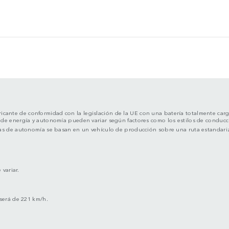
bricante de conformidad con la legislación de la UE con una batería totalmente carg
e energía y autonomía pueden variar según factores como los estilos de conducción
 cifras de autonomía se basan en un vehículo de producción sobre una ruta estandari
 variar.
 será de 221 km/h.