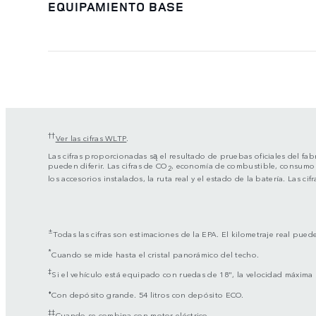
EQUIPAMIENTO BASE
††
Ver las cifras WLTP
.
Las cifras proporcionadas są el resultado de pruebas oficiales del fa
pueden diferir. Las cifras de CO
, economía de combustible, consumo d
2
los accesorios instalados, la ruta real y el estado de la batería. Las
±
Todas las cifras son estimaciones de la EPA. El kilometraje real puede
*
Cuando se mide hasta el cristal panorámico del techo.
‡
Si el vehículo está equipado con ruedas de 18", la velocidad máxima
⬧
Con depósito grande. 54 litros con depósito ECO.
‡‡
Cuando se combina con motor eléctrico.