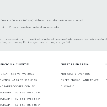
200 mm x 50 mm x 100 mm). Volumen medido hasta el encabezado.
íquido. Volumen medido hasta el encabezado.
o. Los accesorios y otros artículos instalados después del proceso de fabricación 
orios, ocupantes, líquidos y combustibles, y carga útil.
ENCIÓN A CLIENTES
NUESTRA EMPRESA
ICINA: +593 99 797 3025
NOTICIAS Y EVENTOS
SVENTA: +593 98 933 0175
EXPERIENCIAS LAND ROVER
NDRADE@COCHEZ.COM.EC
GLOSARIO
ATSAPP: +52 1 56 1837 7494
ATSAPP: +52 1 55 4065 6454
ATSAPP: +52 1 55 4851 8881