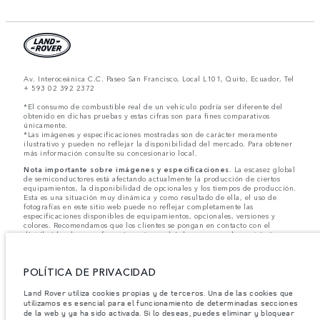
Av. Interoceánica C.C. Paseo San Francisco, Local L101, Quito, Ecuador, Tel
+ 593 02 392 2372
*El consumo de combustible real de un vehículo podría ser diferente del
obtenido en dichas pruebas y estas cifras son para fines comparativos
únicamente.
*Las imágenes y especificaciones mostradas son de carácter meramente
ilustrativo y pueden no reflejar la disponibilidad del mercado. Para obtener
más información consulte su concesionario local.
Nota importante sobre imágenes y especificaciones.
La escasez global
de semiconductores está afectando actualmente la producción de ciertos
equipamientos, la disponibilidad de opcionales y los tiempos de producción.
Esta es una situación muy dinámica y como resultado de ella, el uso de
fotografías en este sitio web puede no reflejar completamente las
especificaciones disponibles de equipamientos, opcionales, versiones y
colores. Recomendamos que los clientes se pongan en contacto con el
distribuidor de su preferencia, quien podrá dar a conocer las restricciones
actuales de nuestros vehículos y que no realicen un pedido basándose
únicamente en las especificaciones e imágenes mostradas en este sitio web.
POLÍTICA DE PRIVACIDAD
Jaguar Land Rover Limited busca constantemente nuevas formas de mejorar
las especificaciones, el diseño y la producción de sus vehículos, piezas y
accesorios, por lo que se producen modificaciones de forma continua y sin
Land Rover utiliza cookies propias y de terceros. Una de las cookies que
previo aviso. Según el modelo, algunas funciones serán opcionales o
utilizamos es esencial para el funcionamiento de determinadas secciones
vendrán incluidas de serie. La información, las especificaciones, los motores
de la web y ya ha sido activada. Si lo deseas, puedes eliminar y bloquear
y los colores que aparecen en esta página web se basan en las