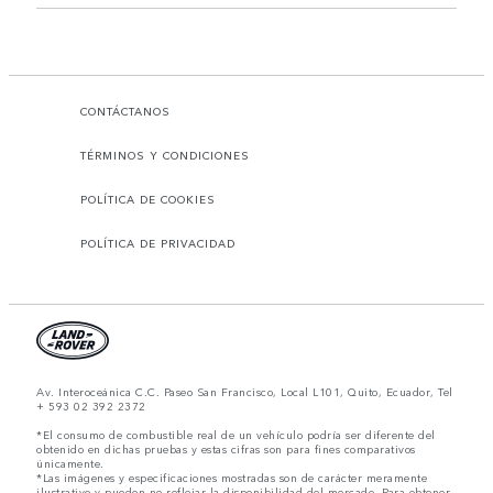
CONTÁCTANOS
TÉRMINOS Y CONDICIONES
POLÍTICA DE COOKIES
POLÍTICA DE PRIVACIDAD
Av. Interoceánica C.C. Paseo San Francisco, Local L101, Quito, Ecuador, Tel
+ 593 02 392 2372
*El consumo de combustible real de un vehículo podría ser diferente del
obtenido en dichas pruebas y estas cifras son para fines comparativos
únicamente.
*Las imágenes y especificaciones mostradas son de carácter meramente
ilustrativo y pueden no reflejar la disponibilidad del mercado. Para obtener