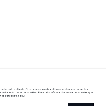
e su concesionario local.
onibilidad de opcionales y los tiempos de producción. Esta es una situación muy
versiones y colores. Recomendamos que los clientes se pongan en contacto con el
icaciones e imágenes mostradas en este sitio web.
ya ha sido activada. Si lo deseas, puedes eliminar y bloquear todas las
instalación de estas cookies. Para más información sobre las cookies que
 se producen modificaciones de forma continua y sin previo aviso. Según el
atos personales aquí
 basan en las especificaciones europeas. Estos pueden variar en función del
dos los mercados. Ponte en contacto con tu concesionario local para consultar