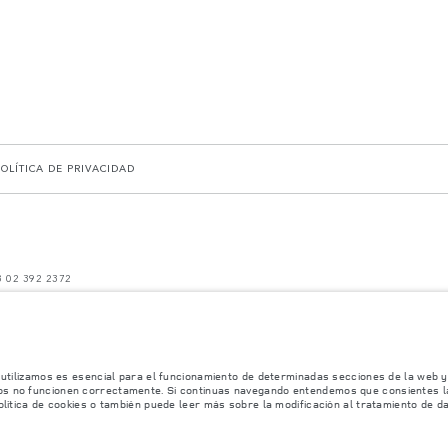
POLÍTICA DE PRIVACIDAD
93 02 392 2372
 en dichas pruebas y estas cifras son para fines comparativos únicamente.
y pueden no reflejar la disponibilidad del mercado. Para obtener más información consult
miconductores está afectando actualmente la producción de ciertos equipamientos, la disp
no reflejar completamente las especificaciones disponibles de equipamientos, opcionales, 
les de nuestros vehículos y que no realicen un pedido basándose únicamente en las especif
 utilizamos es esencial para el funcionamiento de determinadas secciones de la web y 
os no funcionen correctamente. Si continuas navegando entendemos que consientes la 
ificaciones, el diseño y la producción de sus vehículos, piezas y accesorios, por lo que
olítica de cookies o también puede leer más sobre la modificación al tratamiento de d
mación, las especificaciones, los motores y los colores que aparecen en esta página web se
 con equipamiento opcional y accesorios originales que pueden no estar disponibles en to