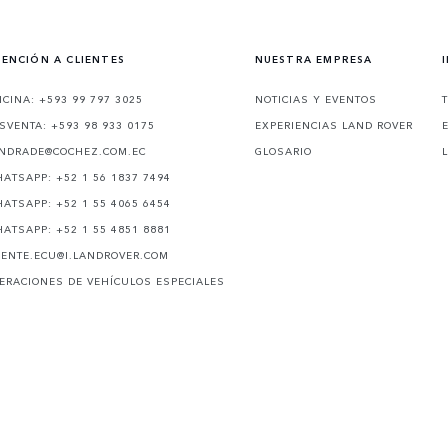
ENCIÓN A CLIENTES
NUESTRA EMPRESA
ICINA: +593 99 797 3025
NOTICIAS Y EVENTOS
SVENTA: +593 98 933 0175
EXPERIENCIAS LAND ROVER
NDRADE@COCHEZ.COM.EC
GLOSARIO
ATSAPP: +52 1 56 1837 7494
ATSAPP: +52 1 55 4065 6454
ATSAPP: +52 1 55 4851 8881
IENTE.ECU@I.LANDROVER.COM
ERACIONES DE VEHÍCULOS ESPECIALES