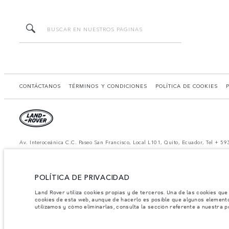
CONTÁCTANOS
TÉRMINOS Y CONDICIONES
POLÍTICA DE COOKIES
Av. Interoceánica C.C. Paseo San Francisco, Local L101, Quito, Ecuador, Tel + 5
*El consumo de combustible real de un vehículo podría ser diferente del obtenido
*Las imágenes y especificaciones mostradas son de carácter meramente ilustrativo 
Nota importante sobre imágenes y especificaciones.
La escasez global de se
POLÍTICA DE PRIVACIDAD
dinámica y como resultado de ella, el uso de fotografías en este sitio web puede 
distribuidor de su preferencia, quien podrá dar a conocer las restricciones actua
Land Rover utiliza cookies propias y de terceros. Una de las cookies que
cookies de esta web, aunque de hacerlo es posible que algunos element
Jaguar Land Rover Limited busca constantemente nuevas formas de mejorar las espec
utilizamos y cómo eliminarlas, consulta la sección referente a nuestra p
modelo, algunas funciones serán opcionales o vendrán incluidas de serie. La infor
mercado y pueden ser modificados sin previo aviso. Algunos vehículos se muestran
disponibilidad y precios.